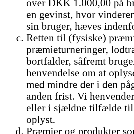
over DKK 1.000,00 på br
en gevinst, hvor vindere
sin bruger, hæves indenf
Retten til (fysiske) præm
præmieturneringer, lodt
bortfalder, såfremt brug
henvendelse om at oplys
med mindre der i den på
anden frist. Vi henvender
eller i sjældne tilfælde t
oplyst.
Præmier og produkter som