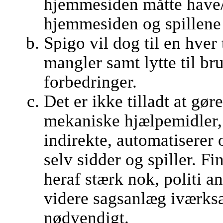
hjemmesiden måtte have/
hjemmesiden og spillene 
Spigo vil dog til en hver t
mangler samt lytte til br
forbedringer.
Det er ikke tilladt at gør
mekaniske hjælpemidler, 
indirekte, automatiserer o
selv sidder og spiller. 
heraf stærk nok, politi a
videre sagsanlæg iværksæ
nødvendigt.