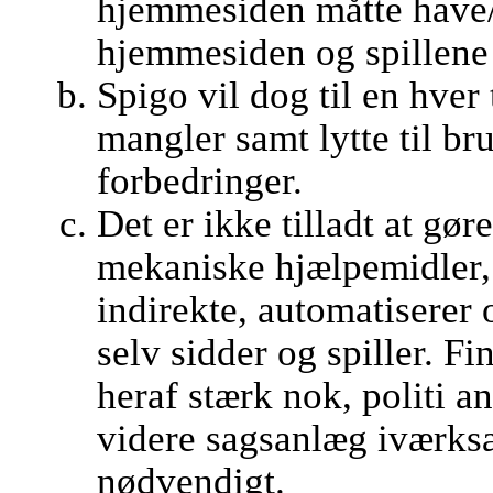
hjemmesiden måtte have/
hjemmesiden og spillene 
Spigo vil dog til en hver t
mangler samt lytte til br
forbedringer.
Det er ikke tilladt at gør
mekaniske hjælpemidler, 
indirekte, automatiserer o
selv sidder og spiller. 
heraf stærk nok, politi a
videre sagsanlæg iværksæ
nødvendigt.