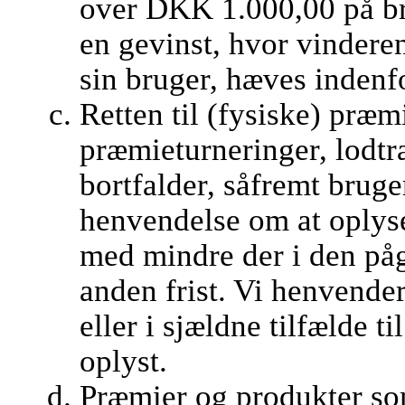
over DKK 1.000,00 på br
en gevinst, hvor vindere
sin bruger, hæves indenf
Retten til (fysiske) præm
præmieturneringer, lodt
bortfalder, såfremt brug
henvendelse om at oplys
med mindre der i den på
anden frist. Vi henvender
eller i sjældne tilfælde t
oplyst.
Præmier og produkter som