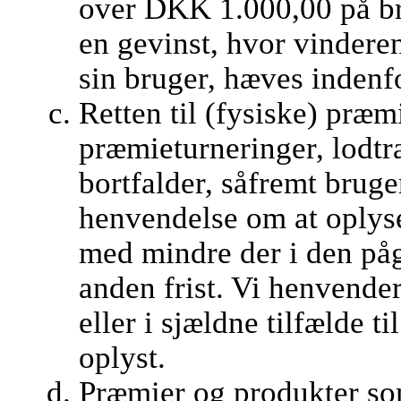
over DKK 1.000,00 på br
en gevinst, hvor vindere
sin bruger, hæves indenf
Retten til (fysiske) præm
præmieturneringer, lodt
bortfalder, såfremt brug
henvendelse om at oplys
med mindre der i den på
anden frist. Vi henvender
eller i sjældne tilfælde t
oplyst.
Præmier og produkter som