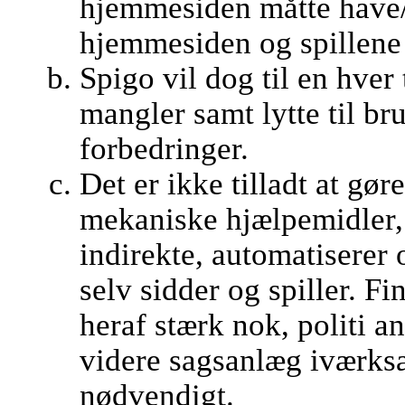
hjemmesiden måtte have/
hjemmesiden og spillene 
Spigo vil dog til en hver t
mangler samt lytte til br
forbedringer.
Det er ikke tilladt at gør
mekaniske hjælpemidler, 
indirekte, automatiserer o
selv sidder og spiller. 
heraf stærk nok, politi a
videre sagsanlæg iværksæ
nødvendigt.