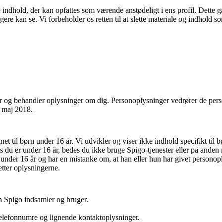
ve indhold, der kan opfattes som værende anstødeligt i ens profil. Dette 
ere kan se. Vi forbeholder os retten til at slette materiale og indhold s
r og behandler oplysninger om dig. Personoplysninger vedrører de pers
. maj 2018.
et til børn under 16 år. Vi udvikler og viser ikke indhold specifikt til b
is du er under 16 år, bedes du ikke bruge Spigo-tjenester eller på ande
n under 16 år og har en mistanke om, at han eller hun har givet personop
etter oplysningerne.
on Spigo indsamler og bruger.
 telefonnumre og lignende kontaktoplysninger.