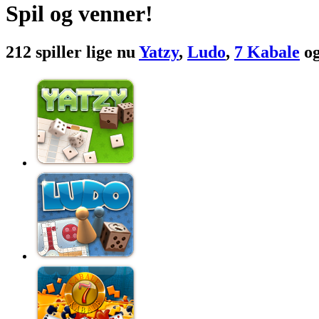
Spil og venner!
212 spiller lige nu
Yatzy
,
Ludo
,
7 Kabale
og