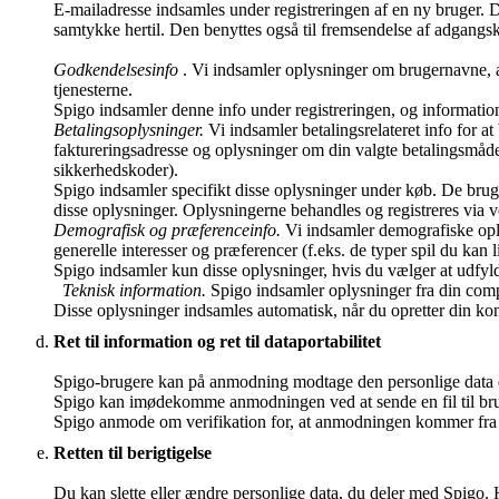
E-mailadresse indsamles under registreringen af en ny bruger. 
samtykke hertil. Den benyttes også til fremsendelse af adgangs
Godkendelsesinfo
. Vi indsamler oplysninger om brugernavne, a
tjenesterne.
Spigo indsamler denne info under registreringen, og informatione
Betalingsoplysninger.
Vi indsamler betalingsrelateret info for 
faktureringsadresse og oplysninger om din valgte betalingsmåde
sikkerhedskoder).
Spigo indsamler specifikt disse oplysninger under køb. De brug
disse oplysninger. Oplysningerne behandles og registreres via v
Demografisk og præferenceinfo.
Vi indsamler demografiske opl
generelle interesser og præferencer (f.eks. de typer spil du kan l
Spigo indsamler kun disse oplysninger, hvis du vælger at udfyld
Teknisk information.
Spigo indsamler oplysninger fra din compu
Disse oplysninger indsamles automatisk, når du opretter din kon
Ret til information og ret til dataportabilitet
Spigo-brugere kan på anmodning modtage den personlige data der 
Spigo kan imødekomme anmodningen ved at sende en fil til brug
Spigo anmode om verifikation for, at anmodningen kommer fra
Retten til berigtigelse
Du kan slette eller ændre personlige data, du deler med Spigo.