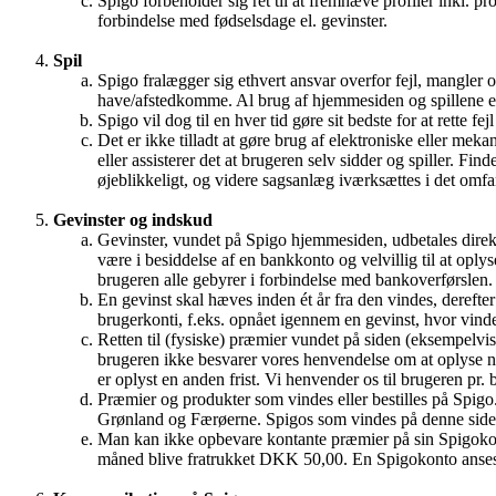
Spigo forbeholder sig ret til at fremhæve profiler inkl. 
forbindelse med fødselsdage el. gevinster.
Spil
Spigo fralægger sig ethvert ansvar overfor fejl, mangler 
have/afstedkomme. Al brug af hjemmesiden og spillene er
Spigo vil dog til en hver tid gøre sit bedste for at rette f
Det er ikke tilladt at gøre brug af elektroniske eller mek
eller assisterer det at brugeren selv sidder og spiller. F
øjeblikkeligt, og videre sagsanlæg iværksættes i det omf
Gevinster og indskud
Gevinster, vundet på Spigo hjemmesiden, udbetales direkte
være i besiddelse af en bankkonto og velvillig til at o
brugeren alle gebyrer i forbindelse med bankoverførslen.
En gevinst skal hæves inden ét år fra den vindes, dereft
brugerkonti, f.eks. opnået igennem en gevinst, hvor vind
Retten til (fysiske) præmier vundet på siden (eksempelvi
brugeren ikke besvarer vores henvendelse om at oplyse 
er oplyst en anden frist. Vi henvender os til brugeren pr. 
Præmier og produkter som vindes eller bestilles på Spigo.
Grønland og Færøerne. Spigos som vindes på denne side k
Man kan ikke opbevare kontante præmier på sin Spigokont
måned blive fratrukket DKK 50,00. En Spigokonto anses s