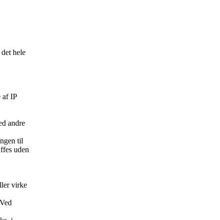
 det hele
 af IP
ed andre
ngen til
ffes uden
ler virke
 Ved