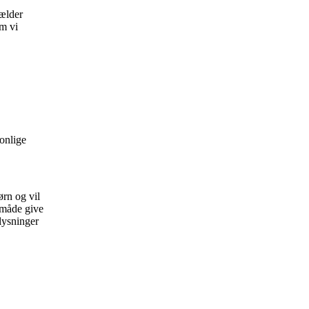
gælder
om vi
onlige
ørn og vil
n måde give
lysninger