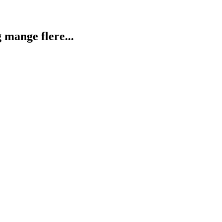
 mange flere...