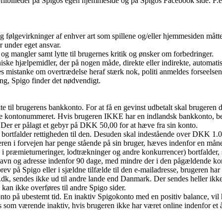
profilbilleder på Spigos egen hjemmeside og på Spigos Facebook side. F.e
og følgevirkninger af enhver art som spillene og/eller hjemmesiden mått
 under eget ansvar.
ejl og mangler samt lytte til brugernes kritik og ønsker om forbedringer.
aniske hjælpemidler, der på nogen måde, direkte eller indirekte, automati
indes mistanke om overtrædelse heraf stærk nok, politi anmeldes forseelsen
ang, Spigo finder det nødvendigt.
 til brugerens bankkonto. For at få en gevinst udbetalt skal brugeren d
plyse kontonummeret. Hvis brugeren IKKE har en indlandsk bankkonto, be
 Der er pålagt et gebyr på DKK 50,00 for at hæve fra sin konto.
er bortfalder rettigheden til den. Desuden skal indestående over DKK 1.
eren i forvejen har penge stående på sin bruger, hæves indenfor en mån
s i præmieturneringer, lodtrækninger og andre konkurrencer) bortfalder,
navn og adresse indenfor 90 dage, med mindre der i den pågældende k
brev på Spigo eller i sjældne tilfælde til den e-mailadresse, brugeren har 
dk, sendes ikke ud til andre lande end Danmark. Der sendes heller ikke
an ikke overføres til andre Spigo sider.
o på ubestemt tid. En inaktiv Spigokonto med en positiv balance, vil 
om værende inaktiv, hvis brugeren ikke har været online indenfor et å