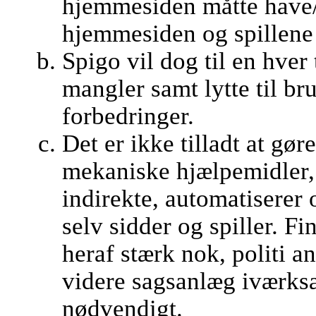
hjemmesiden måtte have/
hjemmesiden og spillene 
Spigo vil dog til en hver t
mangler samt lytte til br
forbedringer.
Det er ikke tilladt at gør
mekaniske hjælpemidler, 
indirekte, automatiserer o
selv sidder og spiller. 
heraf stærk nok, politi a
videre sagsanlæg iværksæ
nødvendigt.