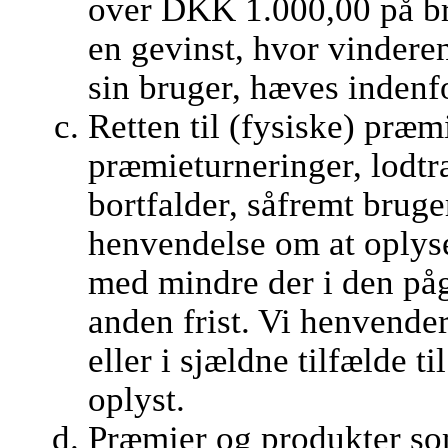
over DKK 1.000,00 på br
en gevinst, hvor vindere
sin bruger, hæves indenf
Retten til (fysiske) præm
præmieturneringer, lodt
bortfalder, såfremt brug
henvendelse om at oplys
med mindre der i den på
anden frist. Vi henvender
eller i sjældne tilfælde t
oplyst.
Præmier og produkter som