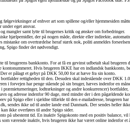
profilbilleder på Spigos egen hjemmeside og på Spigos Facebook side. F.e
og følgevirkninger af enhver art som spillene og/eller hjemmesiden mått
 under eget ansvar.
ejl og mangler samt lytte til brugernes kritik og ønsker om forbedringer.
aniske hjælpemidler, der på nogen måde, direkte eller indirekte, automati
indes mistanke om overtrædelse heraf stærk nok, politi anmeldes forseelsen
ang, Spigo finder det nødvendigt.
 til brugerens bankkonto. For at få en gevinst udbetalt skal brugeren d
plyse kontonummeret. Hvis brugeren IKKE har en indlandsk bankkonto, be
 Der er pålagt et gebyr på DKK 50,00 for at hæve fra sin konto.
er bortfalder rettigheden til den. Desuden skal indestående over DKK 1.
eren i forvejen har penge stående på sin bruger, hæves indenfor en mån
s i præmieturneringer, lodtrækninger og andre konkurrencer) bortfalder,
navn og adresse indenfor 90 dage, med mindre der i den pågældende k
brev på Spigo eller i sjældne tilfælde til den e-mailadresse, brugeren har 
dk, sendes ikke ud til andre lande end Danmark. Der sendes heller ikke
an ikke overføres til andre Spigo sider.
o på ubestemt tid. En inaktiv Spigokonto med en positiv balance, vil 
om værende inaktiv, hvis brugeren ikke har været online indenfor et å