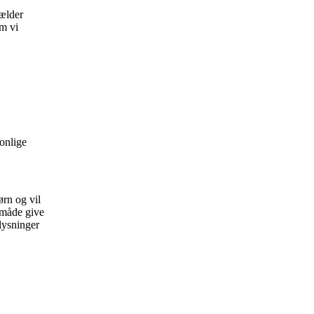
gælder
om vi
onlige
ørn og vil
n måde give
lysninger