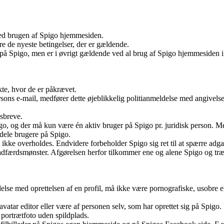
 ved brugen af Spigo hjemmesiden.
re de nyeste betingelser, der er gældende.
r på Spigo, men er i øvrigt gældende ved al brug af Spigo hjemmesiden i
kte, hvor de er påkrævet.
sons e-mail, medfører dette øjeblikkelig politianmeldelse med angivelse
dsbreve.
go, og der må kun være én aktiv bruger på Spigo pr. juridisk person. M
t dele brugere på Spigo.
 ikke overholdes. Endvidere forbeholder Spigo sig ret til at spærre adga
adfærdsmønster. Afgørelsen herfor tilkommer ene og alene Spigo og træ
lse med oprettelsen af en profil, må ikke være pornografiske, usobre el
 avatar editor eller være af personen selv, som har oprettet sig på Spigo.
 portrætfoto uden spildplads.