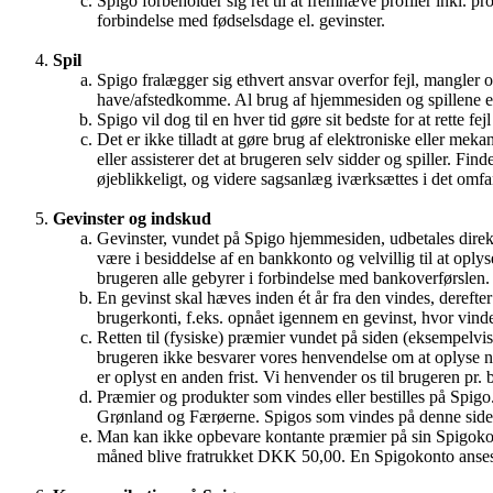
Spigo forbeholder sig ret til at fremhæve profiler inkl. 
forbindelse med fødselsdage el. gevinster.
Spil
Spigo fralægger sig ethvert ansvar overfor fejl, mangler 
have/afstedkomme. Al brug af hjemmesiden og spillene er
Spigo vil dog til en hver tid gøre sit bedste for at rette f
Det er ikke tilladt at gøre brug af elektroniske eller mek
eller assisterer det at brugeren selv sidder og spiller. F
øjeblikkeligt, og videre sagsanlæg iværksættes i det omf
Gevinster og indskud
Gevinster, vundet på Spigo hjemmesiden, udbetales direkte
være i besiddelse af en bankkonto og velvillig til at o
brugeren alle gebyrer i forbindelse med bankoverførslen.
En gevinst skal hæves inden ét år fra den vindes, dereft
brugerkonti, f.eks. opnået igennem en gevinst, hvor vind
Retten til (fysiske) præmier vundet på siden (eksempelvi
brugeren ikke besvarer vores henvendelse om at oplyse 
er oplyst en anden frist. Vi henvender os til brugeren pr. 
Præmier og produkter som vindes eller bestilles på Spigo.
Grønland og Færøerne. Spigos som vindes på denne side k
Man kan ikke opbevare kontante præmier på sin Spigokont
måned blive fratrukket DKK 50,00. En Spigokonto anses s