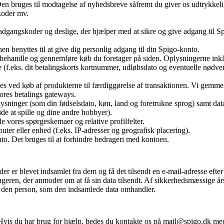
Den bruges til modtagelse af nyhedsbreve såfremt du giver os udtrykkeli
koder mv.
dgangskoder og deslige, der hjælper med at sikre og give adgang til S
n benyttes til at give dig personlig adgang til din Spigo-konto.
at behandle og gennemføre køb du foretager på siden. Oplysningerne ink
 (f.eks. dit betalingskorts kortnummer, udløbsdato og eventuelle nødve
es ved køb af produkterne til færdiggørelse af transaktionen. Vi gemme
ores betalings gateways.
ysninger (som din fødselsdato, køn, land og foretrukne sprog) samt da
ide at spille og dine andre hobbyer).
e vores spørgeskemaer og relative profilfelter.
ter eller enhed (f.eks. IP-adresser og geografisk placering).
to. Det bruges til at forhindre bedrageri med kontoen.
er blevet indsamlet fra dem og få det tilsendt en e-mail-adresse efter 
eren, der anmoder om at få sin data tilsendt. Af sikkerhedsmæssige år
 den person, som den indsamlede data omhandler.
 Hvis du har brug for hjælp, bedes du kontakte os på mail@spigo.dk med