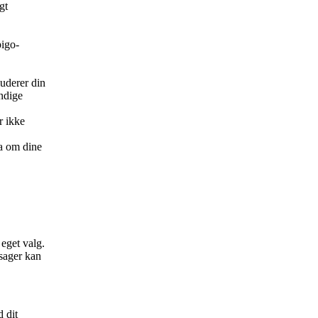
gt
pigo-
luderer din
ndige
r ikke
ta om dine
eget valg.
sager kan
 dit