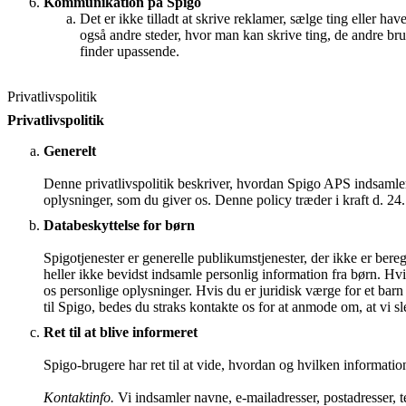
Kommunikation på Spigo
Det er ikke tilladt at skrive reklamer, sælge ting eller ha
også andre steder, hvor man kan skrive ting, de andre brug
finder upassende.
Privatlivspolitik
Privatlivspolitik
Generelt
Denne privatlivspolitik beskriver, hvordan Spigo APS indsamle
oplysninger, som du giver os. Denne policy træder i kraft d. 24
Databeskyttelse for børn
Spigotjenester er generelle publikumstjenester, der ikke er beregn
heller ikke bevidst indsamle personlig information fra børn. Hv
os personlige oplysninger. Hvis du er juridisk værge for et bar
til Spigo, bedes du straks kontakte os for at anmode om, at vi sl
Ret til at blive informeret
Spigo-brugere har ret til at vide, hvordan og hvilken informati
Kontaktinfo.
Vi indsamler navne, e-mailadresser, postadresser,