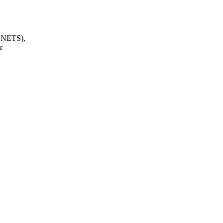
, NETS),
r