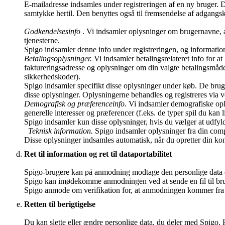
E-mailadresse indsamles under registreringen af en ny bruger. 
samtykke hertil. Den benyttes også til fremsendelse af adgangs
Godkendelsesinfo
. Vi indsamler oplysninger om brugernavne, a
tjenesterne.
Spigo indsamler denne info under registreringen, og informatione
Betalingsoplysninger.
Vi indsamler betalingsrelateret info for 
faktureringsadresse og oplysninger om din valgte betalingsmåde
sikkerhedskoder).
Spigo indsamler specifikt disse oplysninger under køb. De brug
disse oplysninger. Oplysningerne behandles og registreres via v
Demografisk og præferenceinfo.
Vi indsamler demografiske opl
generelle interesser og præferencer (f.eks. de typer spil du kan l
Spigo indsamler kun disse oplysninger, hvis du vælger at udfyld
Teknisk information.
Spigo indsamler oplysninger fra din compu
Disse oplysninger indsamles automatisk, når du opretter din kon
Ret til information og ret til dataportabilitet
Spigo-brugere kan på anmodning modtage den personlige data der 
Spigo kan imødekomme anmodningen ved at sende en fil til brug
Spigo anmode om verifikation for, at anmodningen kommer fra
Retten til berigtigelse
Du kan slette eller ændre personlige data, du deler med Spigo.