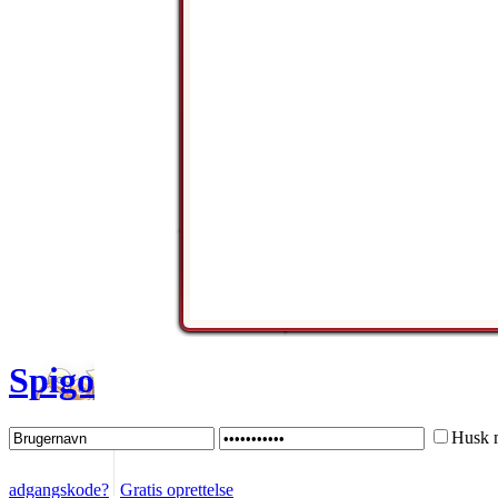
Spigo
Husk 
adgangskode?
Gratis oprettelse