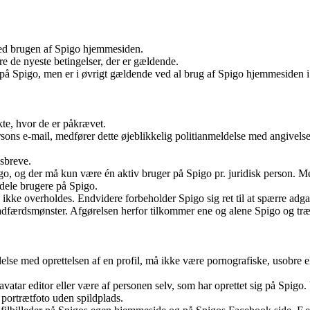
 ved brugen af Spigo hjemmesiden.
re de nyeste betingelser, der er gældende.
r på Spigo, men er i øvrigt gældende ved al brug af Spigo hjemmesiden i
kte, hvor de er påkrævet.
sons e-mail, medfører dette øjeblikkelig politianmeldelse med angivelse
dsbreve.
go, og der må kun være én aktiv bruger på Spigo pr. juridisk person. M
t dele brugere på Spigo.
 ikke overholdes. Endvidere forbeholder Spigo sig ret til at spærre adga
adfærdsmønster. Afgørelsen herfor tilkommer ene og alene Spigo og træ
lse med oprettelsen af en profil, må ikke være pornografiske, usobre el
 avatar editor eller være af personen selv, som har oprettet sig på Spigo.
 portrætfoto uden spildplads.