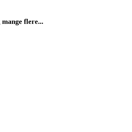
 mange flere...