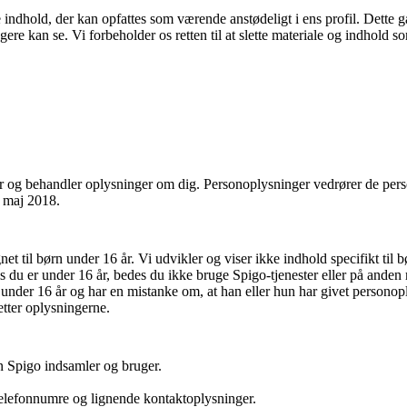
ve indhold, der kan opfattes som værende anstødeligt i ens profil. Dette 
ere kan se. Vi forbeholder os retten til at slette materiale og indhold s
r og behandler oplysninger om dig. Personoplysninger vedrører de pers
. maj 2018.
et til børn under 16 år. Vi udvikler og viser ikke indhold specifikt til b
is du er under 16 år, bedes du ikke bruge Spigo-tjenester eller på ande
n under 16 år og har en mistanke om, at han eller hun har givet personop
etter oplysningerne.
on Spigo indsamler og bruger.
 telefonnumre og lignende kontaktoplysninger.