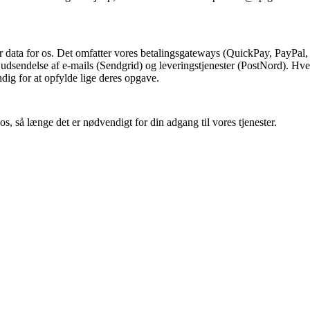
r data for os. Det omfatter vores betalingsgateways (QuickPay, PayPal
udsendelse af e-mails (Sendgrid) og leveringstjenester (PostNord). Hve
dig for at opfylde lige deres opgave.
s, så længe det er nødvendigt for din adgang til vores tjenester.