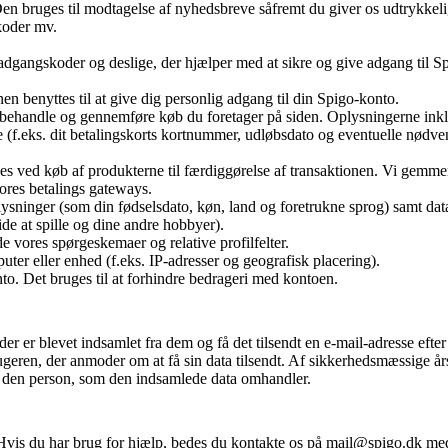
Den bruges til modtagelse af nyhedsbreve såfremt du giver os udtrykkeli
koder mv.
dgangskoder og deslige, der hjælper med at sikre og give adgang til S
n benyttes til at give dig personlig adgang til din Spigo-konto.
at behandle og gennemføre køb du foretager på siden. Oplysningerne ink
 (f.eks. dit betalingskorts kortnummer, udløbsdato og eventuelle nødve
es ved køb af produkterne til færdiggørelse af transaktionen. Vi gemme
ores betalings gateways.
ysninger (som din fødselsdato, køn, land og foretrukne sprog) samt da
ide at spille og dine andre hobbyer).
e vores spørgeskemaer og relative profilfelter.
ter eller enhed (f.eks. IP-adresser og geografisk placering).
to. Det bruges til at forhindre bedrageri med kontoen.
er blevet indsamlet fra dem og få det tilsendt en e-mail-adresse efter 
eren, der anmoder om at få sin data tilsendt. Af sikkerhedsmæssige år
 den person, som den indsamlede data omhandler.
 Hvis du har brug for hjælp, bedes du kontakte os på mail@spigo.dk med