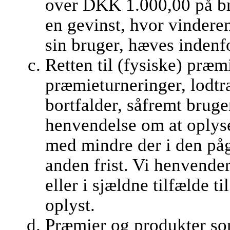
over DKK 1.000,00 på br
en gevinst, hvor vindere
sin bruger, hæves indenf
Retten til (fysiske) præm
præmieturneringer, lodt
bortfalder, såfremt brug
henvendelse om at oplys
med mindre der i den på
anden frist. Vi henvender
eller i sjældne tilfælde t
oplyst.
Præmier og produkter som