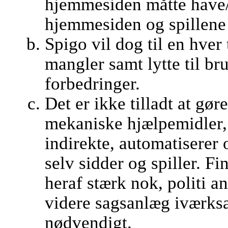
hjemmesiden måtte have/
hjemmesiden og spillene 
Spigo vil dog til en hver t
mangler samt lytte til br
forbedringer.
Det er ikke tilladt at gør
mekaniske hjælpemidler, 
indirekte, automatiserer o
selv sidder og spiller. 
heraf stærk nok, politi a
videre sagsanlæg iværksæ
nødvendigt.