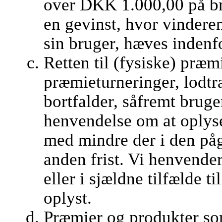
over DKK 1.000,00 på br
en gevinst, hvor vindere
sin bruger, hæves indenf
Retten til (fysiske) præm
præmieturneringer, lodt
bortfalder, såfremt brug
henvendelse om at oplys
med mindre der i den på
anden frist. Vi henvender
eller i sjældne tilfælde t
oplyst.
Præmier og produkter som