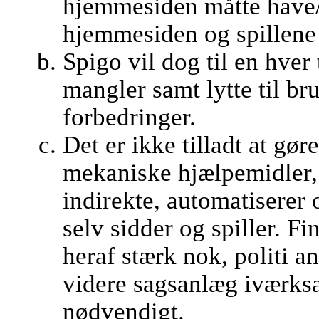
hjemmesiden måtte have/
hjemmesiden og spillene 
Spigo vil dog til en hver t
mangler samt lytte til br
forbedringer.
Det er ikke tilladt at gør
mekaniske hjælpemidler, 
indirekte, automatiserer o
selv sidder og spiller. 
heraf stærk nok, politi a
videre sagsanlæg iværksæ
nødvendigt.