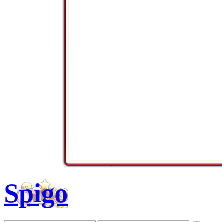
Spigo