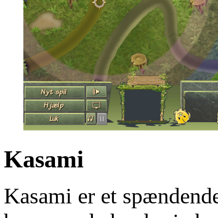
Kasami
Kasami er et spændende