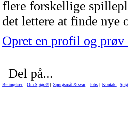
flere forskellige spill
det lettere at finde nye 
Opret en profil og prøv 
Del på...
Betingelser
|
Om Spigo®
|
Spørgsmål & svar
|
Jobs
|
Kontakt
|
Spi