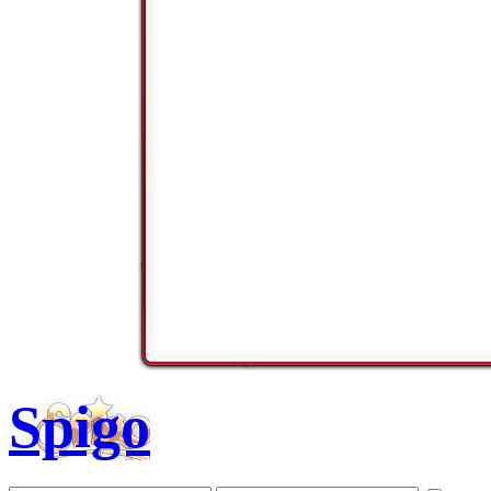
Spigo