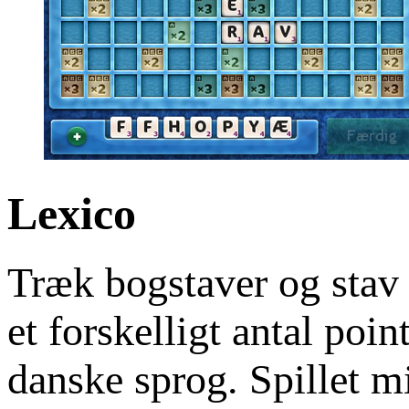
Lexico
Træk bogstaver og stav 
et forskelligt antal poi
danske sprog. Spillet 