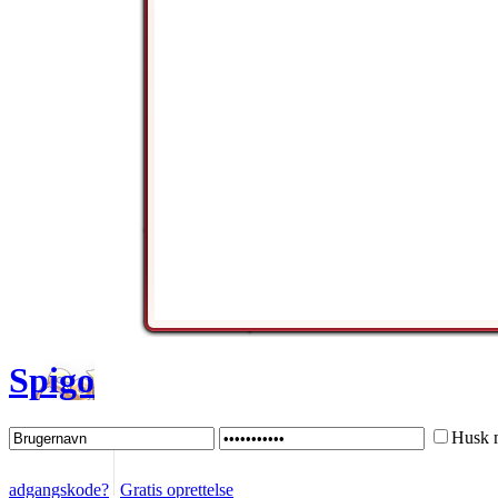
Spigo
Husk 
adgangskode?
Gratis oprettelse