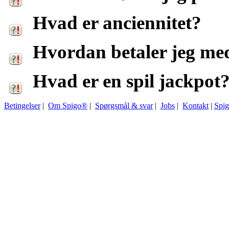
Hvad er anciennitet?
Hvordan betaler jeg me
Hvad er en spil jackpot
Betingelser
|
Om Spigo®
|
Spørgsmål & svar
|
Jobs
|
Kontakt
|
Spi